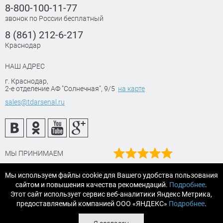
8-800-100-11-77
звонок по России бесплатный
8 (861) 212-6-217
Краснодар
НАШ АДРЕС
г. Краснодар
,
2-е отделение АФ "Солнечная", 9/5
на карте
sales@tdarsenal.ru
МЫ ПРИНИМАЕМ
Наш рейтинг
Мы используем файлы cookie для Вашего удобства пользования
на Яндекс маркет
сайтом и повышения качества рекомендаций.
Подробнее
.
Читайте отзывы
Этот сайт использует сервис веб-аналитики Яндекс Метрика,
предоставляемый компанией ООО «ЯНДЕКС»
Подробнее
.
© 2007-2026 «АРСЕНАЛТРЕЙДИНГ Краснодар» строительные и