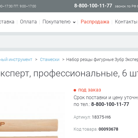
8-800-100-11-77
00–17:30 ПТ: 9:00–17:00
звонок по РФ
ставка
Оплата
Покупателю
Распродажа
Контакты
ный инструмент
>
Стамески
>
Набор резцы фигурные Зубр Экспер
ксперт, профессиональные, 6 ш
под заказ
Срок поставки и цену уточн
по тел.:
8-800-100-11-77
Артикул:
18375-H6
Код товара:
00093678