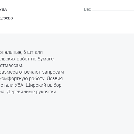
У8А
Вес
дерево
ональные, 6 шт для
ьских работ по бумаге,
астмассам.
размера отвечают запросам
комфортную работу. Лезвия
 стали У8А. Широкий выбор
я. Деревянные рукоятки