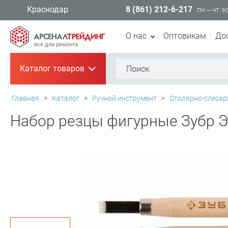
8 (861) 212-6-217
Краснодар
ПН — ЧТ: 9:
О нас
Оптовикам
До
всё для ремонта
Каталог товаров
+
Главная
>
Каталог
>
Ручной инструмент
>
Столярно-слесар
Набор резцы фигурные Зубр Э