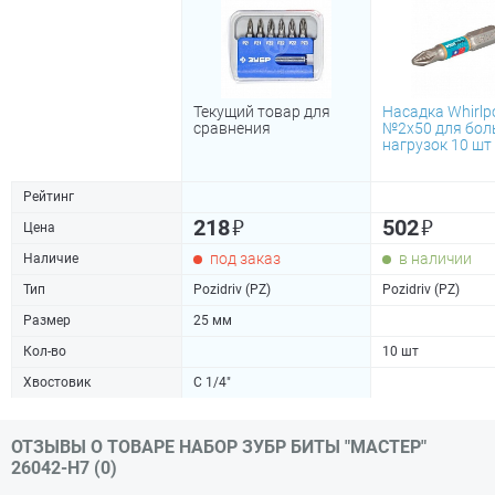
Текущий товар для
Насадка Whirlp
сравнения
№2х50 для бол
нагрузок 10 шт
Рейтинг
₽
₽
218
502
Цена
под заказ
в наличии
Наличие
Тип
Pozidriv (PZ)
Pozidriv (PZ)
Размер
25 мм
Кол-во
10 шт
Хвостовик
С 1/4"
ОТЗЫВЫ О ТОВАРЕ НАБОР ЗУБР БИТЫ "МАСТЕР"
26042-H7 (0)