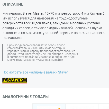
ОПИСАНИЕ
Мини-валик Stayer Master, 15х70 мм, велюр, ворс 4 мм, бюгель 6
мм используется для нанесения на труднодоступные
поверхности всех видов лаков, алкидных, масляных уретано-
алкидных красок, а также алкидных эмалей.Бесшовная шубка
выполнена на 50% из натуральной шерсти и на 50% из тканного
полиакрила.
Производитель оставляет за собой право
самостоятельно изменять комплектацию,
характеристики, страну производства товара без
дополнительного уведомления дилеров. Сведения
о комплекте поставки, упаковке и внешнем виде
могут отличаться от указанных на сайте.
Посмотреть все малярные валики Stayer
АНАЛОГИЧНЫЕ ТОВАРЫ