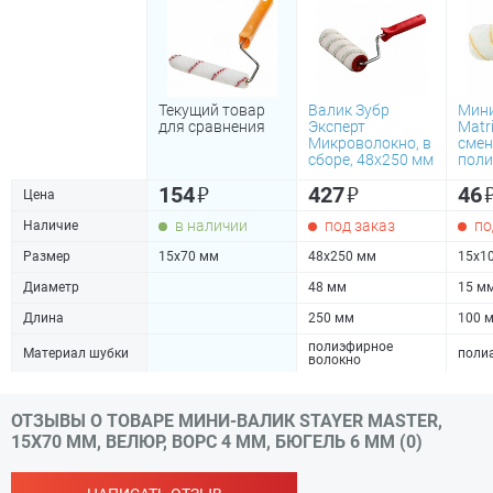
Текущий товар
Валик Зубр
Мини
для сравнения
Эксперт
Matr
Микроволокно, в
смен
сборе, 48х250 мм
поли
₽
₽
154
427
46
Цена
в наличии
под заказ
по
Наличие
Размер
15х70 мм
48х250 мм
15х1
Диаметр
48 мм
15 м
Длина
250 мм
100 
полиэфирное
Материал шубки
поли
волокно
ОТЗЫВЫ О ТОВАРЕ МИНИ-ВАЛИК STAYER MASTER,
15Х70 ММ, ВЕЛЮР, ВОРС 4 ММ, БЮГЕЛЬ 6 ММ (0)