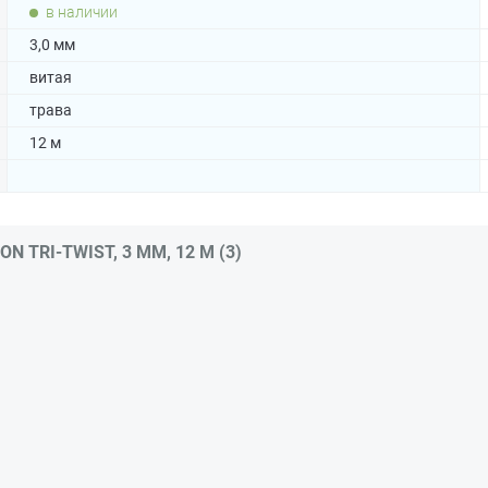
в наличии
3,0 мм
витая
трава
12 м
TRI-TWIST, 3 ММ, 12 М (3)