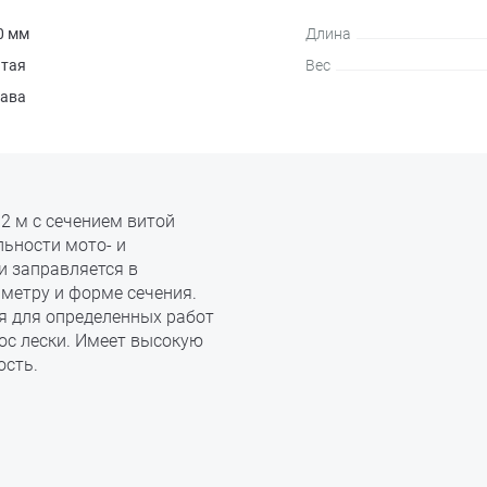
0 мм
Длина
итая
Вес
рава
12 м с сечением витой
льности мото- и
и заправляется в
метру и форме сечения.
я для определенных работ
ос лески. Имеет высокую
ость.