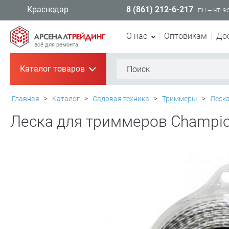
8 (861) 212-6-217
Краснодар
ПН — ЧТ: 9:
О нас
Оптовикам
До
всё для ремонта
Каталог товаров
+
Главная
>
Каталог
>
Садовая техника
>
Триммеры
>
Леск
Леска для триммеров Champion 