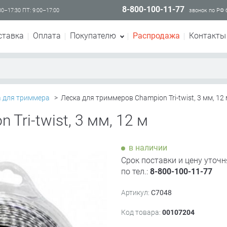
8-800-100-11-77
00–17:30 ПТ: 9:00–17:00
звонок по РФ
ставка
Оплата
Покупателю
Распродажа
Контакты
а для триммера
>
Леска для триммеров Champion Tri-twist, 3 мм, 12
Tri-twist, 3 мм, 12 м
в наличии
Срок поставки и цену уточн
по тел.:
8-800-100-11-77
Артикул:
C7048
Код товара:
00107204