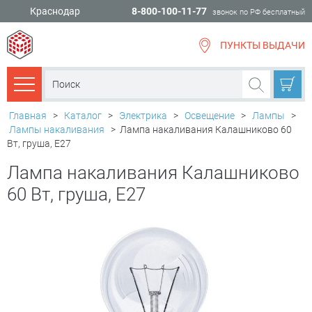
Краснодар
8-800-100-11-77
звонок по РФ бесплатный
ПУНКТЫ ВЫДАЧИ
всё для
ремонта
Каталог товаров
Главная
>
Каталог
>
Электрика
>
Освещение
>
Лампы
>
Лампы накаливания
>
Лампа накаливания Калашниково 60
Вт, груша, Е27
Лампа накаливания Калашниково
60 Вт, груша, Е27