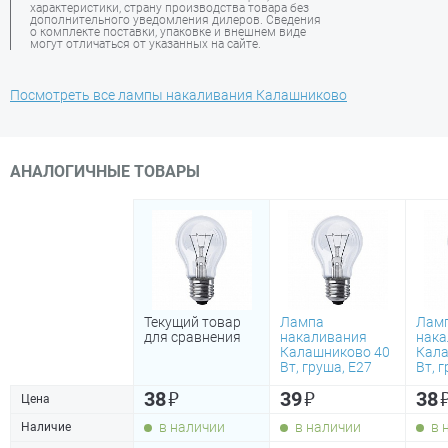
характеристики, страну производства товара без
дополнительного уведомления дилеров. Сведения
о комплекте поставки, упаковке и внешнем виде
могут отличаться от указанных на сайте.
Посмотреть все лампы накаливания Калашниково
АНАЛОГИЧНЫЕ ТОВАРЫ
Текущий товар
Лампа
Лам
для сравнения
накаливания
нака
Калашниково 40
Кала
Вт, груша, Е27
Вт, 
₽
₽
38
39
38
Цена
в наличии
в наличии
в 
Наличие