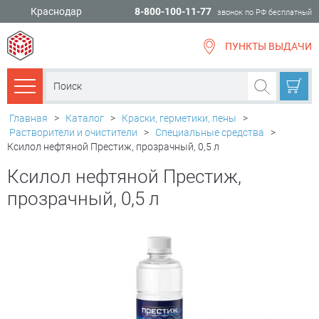
Краснодар
8-800-100-11-77
звонок по РФ бесплатный
ПУНКТЫ ВЫДАЧИ
всё для
ремонта
Каталог товаров
Главная
>
Каталог
>
Краски, герметики, пены
>
Растворители и очистители
>
Специальные средства
>
Ксилол нефтяной Престиж, прозрачный, 0,5 л
Ксилол нефтяной Престиж,
прозрачный, 0,5 л