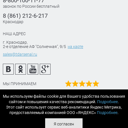
8-800-100-11-77
звонок по России бесплатный
8 (861) 212-6-217
Краснодар
НАШ АДРЕС
г. Краснодар
,
2-е отделение АФ "Солнечная", 9/5
на карте
sales@tdarsenal.ru
МЫ ПРИНИМАЕМ
Наш рейтинг
Мы используем файлы cookie для Вашего удобства пользования
на Яндекс маркет
сайтом и повышения качества рекомендаций.
Подробнее
.
Читайте отзывы
Этот сайт использует сервис веб-аналитики Яндекс Метрика,
предоставляемый компанией ООО «ЯНДЕКС»
Подробнее
.
© 2007-2026 «АРСЕНАЛТРЕЙДИНГ Краснодар» строительные и
Я согласен
отделочные материалы.