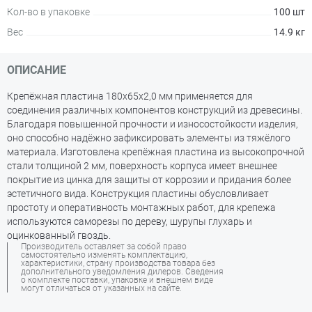
Кол-во в упаковке
100 шт
Вес
14.9 кг
ОПИСАНИЕ
Крепёжная пластина 180х65x2,0 мм применяется для
соединения различных компонентов конструкций из древесины.
Благодаря повышенной прочности и износостойкости изделия,
оно способно надёжно зафиксировать элементы из тяжёлого
материала. Изготовлена крепёжная пластина из высокопрочной
стали толщиной 2 мм, поверхность корпуса имеет внешнее
покрытие из цинка для защиты от коррозии и придания более
эстетичного вида. Конструкция пластины обусловливает
простоту и оперативность монтажных работ, для крепежа
используются саморезы по дереву, шурупы глухарь и
оцинкованный гвоздь.
Производитель оставляет за собой право
самостоятельно изменять комплектацию,
характеристики, страну производства товара без
дополнительного уведомления дилеров. Сведения
о комплекте поставки, упаковке и внешнем виде
могут отличаться от указанных на сайте.