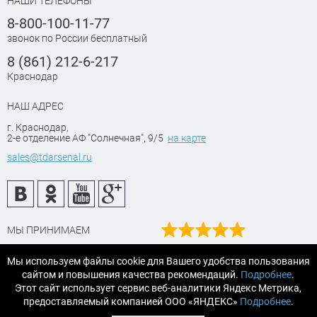
НАШИ ТЕЛЕФОНЫ
8-800-100-11-77
звонок по России бесплатный
8 (861) 212-6-217
Краснодар
НАШ АДРЕС
г. Краснодар
,
2-е отделение АФ "Солнечная", 9/5
на карте
sales@tdarsenal.ru
МЫ ПРИНИМАЕМ
Наш рейтинг
Мы используем файлы cookie для Вашего удобства пользования
на Яндекс маркет
×
сайтом и повышения качества рекомендаций.
Подробнее
.
Читайте отзывы
Этот сайт использует сервис веб-аналитики Яндекс Метрика,
Этот товар купили 11 человек
предоставляемый компанией ООО «ЯНДЕКС»
Подробнее
.