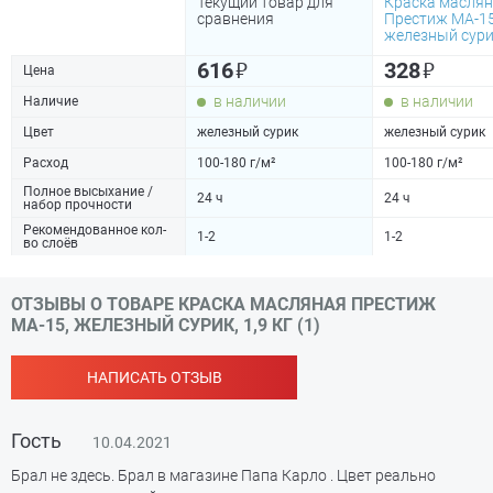
Текущий товар для
Краска масля
сравнения
Престиж МА-15
железный сурик
₽
₽
616
328
Цена
в наличии
в наличии
Наличие
Цвет
железный сурик
железный сурик
Расход
100-180 г/м²
100-180 г/м²
Полное высыхание /
24 ч
24 ч
набор прочности
Рекомендованное кол-
1-2
1-2
во слоёв
ОТЗЫВЫ О ТОВАРЕ КРАСКА МАСЛЯНАЯ ПРЕСТИЖ
МА-15, ЖЕЛЕЗНЫЙ СУРИК, 1,9 КГ (1)
НАПИСАТЬ ОТЗЫВ
Гость
10.04.2021
Брал не здесь. Брал в магазине Папа Карло . Цвет реально