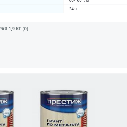
60-100 г/м²
24 ч
Я 1,9 КГ (0)