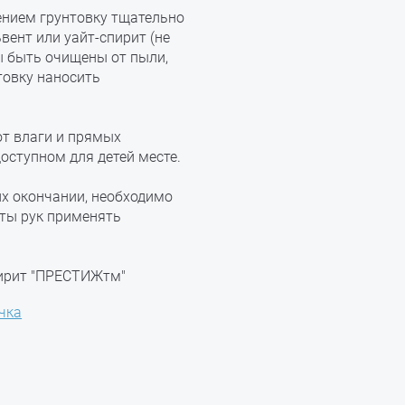
ением грунтовку тщательно
ент или уайт-спирит (не
ы быть очищены от пыли,
товку наносить
от влаги и прямых
доступном для детей месте.
их окончании, необходимо
ты рук применять
пирит "ПРЕСТИЖтм"
чка