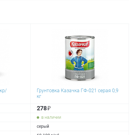
кр/
Грунтовка Казачка ГФ-021 серая 0,9
кг
₽
278
в наличии
серый