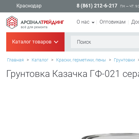
8 (861) 212-6-217
Краснодар
ПН — ЧТ: 9:
О нас
Оптовикам
До
всё для ремонта
Каталог товаров
+
Главная
>
Каталог
>
Краски, герметики, пены
>
Грунтовки
Грунтовка Казачка ГФ-021 сера