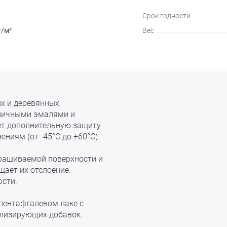
Срок годности
г/м²
Вес
х и деревянных
зличными эмалями и
ет дополнительную защиту
ниям (от -45°С до +60°С).
крашиваемой поверхности и
щает их отслоение.
ости.
 пентафталевом лаке с
илизирующих добавок.