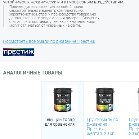
устойчивое к механическим и атмосферным воздействиям.
Производитель оставляет за собой право
самостоятельно изменять комплектацию,
характеристики, страну производства товара без
дополнительного уведомления дилеров. Сведения
о комплекте поставки, упаковке и внешнем виде
могут отличаться от указанных на сайте.
Посмотреть все эмали по ржавчине Престиж
АНАЛОГИЧНЫЕ ТОВАРЫ
Текущий товар
Грунт-эмаль по
Грун
для сравнения
ржавчине
ржа
Престиж,
Прес
жёлтая, 20 кг
20 кг