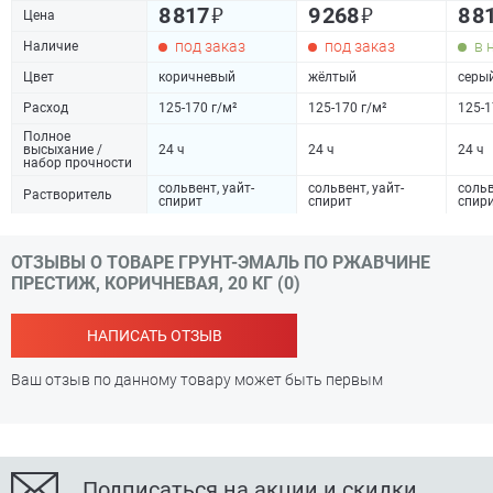
₽
₽
8 817
9 268
8 8
Цена
под заказ
под заказ
в 
Наличие
Цвет
коричневый
жёлтый
серы
Расход
125-170 г/м²
125-170 г/м²
125-1
Полное
высыхание /
24 ч
24 ч
24 ч
набор прочности
сольвент, уайт-
сольвент, уайт-
сольв
Растворитель
спирит
спирит
спир
ОТЗЫВЫ О ТОВАРЕ ГРУНТ-ЭМАЛЬ ПО РЖАВЧИНЕ
ПРЕСТИЖ, КОРИЧНЕВАЯ, 20 КГ (0)
НАПИСАТЬ ОТЗЫВ
Ваш отзыв по данному товару может быть первым
Подписаться на акции и скидки