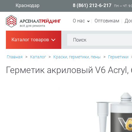
8 (861) 212-6-217
Краснодар
ПН — ЧТ: 9:
О нас
Оптовикам
До
всё для ремонта
Каталог товаров
+
Главная
>
Каталог
>
Краски, герметики, пены
>
Герметики
Герметик акриловый V6 Acryl,