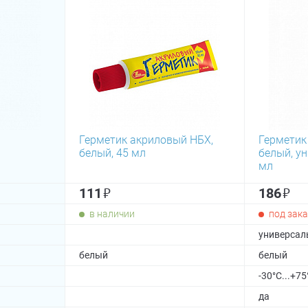
Герметик акриловый НБХ,
Герметик
белый, 45 мл
белый, у
мл
₽
₽
111
186
в наличии
под зака
универсал
белый
белый
-30°С...+75
да