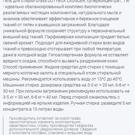
Гель для стирки Grass DUTYBOX LAUNDER, суперконцентрат, 1 кг
- идеально сбалансированный комплекс биологически
разлагаемых чистящих компонентов, натурального мыла и
энзимов обеспечивает эффективное и бережное очищение
тканей от пятен и въевшихся загрязнений. Благодаря
уникальной формуле сохраняет структуру и первоначальный
внешний вид тканей. Парфюмерная композиция придает белью
свежий аромат. Подходит для ежедневной стирки всех видов
тканей и превосходно отстирывает при любой температуре,
даже в холодной воде. Гипоаллергенная формула не оставляет
вредного осадка, способного вызвать раздражение кожи.
Способ применения: Жидкое средство для стирки с помощью
мерного колпачка налить в специальный отсек стиральной
машины. Рекомендуется использовать воду от 15°С до 40°С.
Машинная стирка: дозировка средства на 3-5 кг = 20 мл, 6-8 кг =
30 мл. При сильном загрязнении рекомендуем использовать на
3-5 кг = 30 мл, 6-8 кг = 40 мл. Перед стиркой ознакомьтесь с
информацией на ярлыке изделия. Ручная стирка: разведите 5 мл
концентрата в 10 литрах воды.
Производитель оставляет за собой право
самостоятельно изменять комплектацию,
характеристики, страну производства товара без
дополнительного уведомления дилеров. Сведения
о комплекте поставки, упаковке и внешнем виде