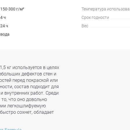
150-300 г/м²
Температура использова
4 ч
Срок годности
24 ч
Вес
вода
,5 кг используется в целях
ебольших дефектов стен и
остей перед покраской или
ности, состав подходит для
и внутренних работ. Среди
то, что оно довольно
ании легкошлифуемую
 быстро сохнет, обладает