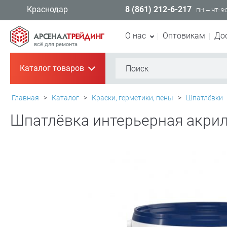
8 (861) 212-6-217
Краснодар
ПН — ЧТ: 9:
О нас
Оптовикам
До
всё для ремонта
Каталог товаров
+
Главная
>
Каталог
>
Краски, герметики, пены
>
Шпатлёвки
Шпатлёвка интерьерная акрило