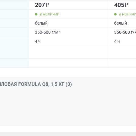
₽
₽
207
405
в наличии
в налич
белый
белый
350-500 г/м²
350-500 г/
4 ч
4 ч
ВАЯ FORMULA Q8, 1,5 КГ (0)