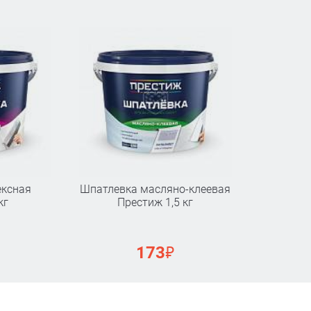
ексная
Шпатлевка масляно-клеевая
кг
Престиж 1,5 кг
₽
173