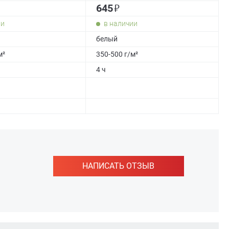
₽
645
ии
в наличии
белый
м²
350-500 г/м²
4 ч
НАПИСАТЬ ОТЗЫВ