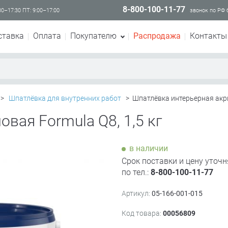
8-800-100-11-77
00–17:30 ПТ: 9:00–17:00
звонок по РФ
ставка
Оплата
Покупателю
Распродажа
Контакты
>
Шпатлёвка для внутренних работ
>
Шпатлёвка интерьерная акрил
вая Formula Q8, 1,5 кг
в наличии
Срок поставки и цену уточн
по тел.:
8-800-100-11-77
Артикул:
05-166-001-015
Код товара:
00056809