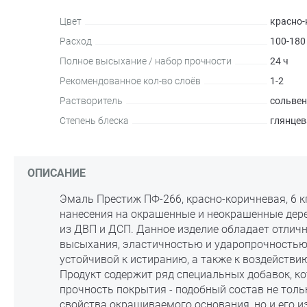
Цвет
красно
Расход
100-180
Полное высыхание / набор прочности
24 ч
Рекомендованное кол-во слоёв
1-2
Растворитель
сольвен
Степень блеска
глянцев
ОПИСАНИЕ
Эмаль Престиж ПФ-266, красно-коричневая, 6 к
нанесения на окрашенные и неокрашенные дере
из ДВП и ДСП. Данное изделие обладает отлич
высыхания, эластичностью и ударопрочностью,
устойчивой к истиранию, а также к воздейств
Продукт содержит ряд специальных добавок, к
прочность покрытия - подобный состав не тол
свойства окрашиваемого основания, но и его и