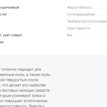
-коричневый
Жаростойкость
 г/м²
Антикоррозийная
Температура использова
Срок годности
т, уайт-спирит
Вес
ая
г отлично подходит для
вянные полы, а также полы
ной твёрдостью после
 что делает его наиболее
ию бытовых моющих средств.
оторые усиливают блеск и
ько повышает эстетические
зносостойкость. Вместе с