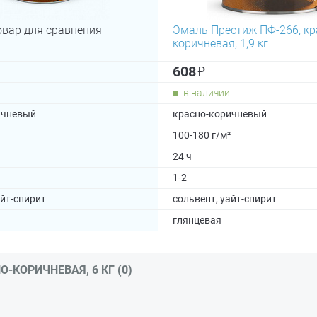
овар для сравнения
Эмаль Престиж ПФ-266, кр
коричневая, 1,9 кг
₽
608
в наличии
ичневый
красно-коричневый
100-180 г/м²
24 ч
1-2
айт-спирит
сольвент, уайт-спирит
глянцевая
-КОРИЧНЕВАЯ, 6 КГ (0)