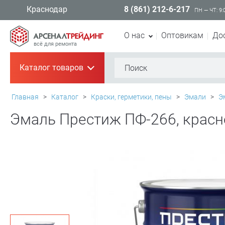
8 (861) 212-6-217
Краснодар
ПН — ЧТ: 9:
О нас
Оптовикам
До
всё для ремонта
Каталог товаров
+
Главная
>
Каталог
>
Краски, герметики, пены
>
Эмали
>
Э
Эмаль Престиж ПФ-266, красно