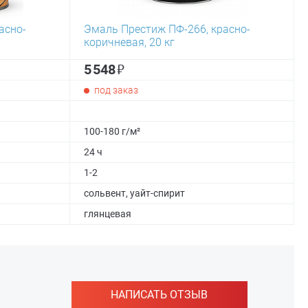
асно-
Эмаль Престиж ПФ-266, красно-
коричневая, 20 кг
₽
5 548
под заказ
100-180 г/м²
24 ч
1-2
сольвент, уайт-спирит
глянцевая
НАПИСАТЬ ОТЗЫВ