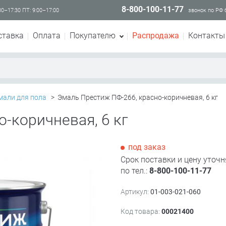
8-800-100-11-77
00–17:30 ПТ: 9:00–17:00
звонок по РФ
ставка
Оплата
Покупателю
Распродажа
Контакты
мали для пола
>
Эмаль Престиж ПФ-266, красно-коричневая, 6 кг
-коричневая, 6 кг
под заказ
Срок поставки и цену уточн
по тел.:
8-800-100-11-77
Артикул:
01-003-021-060
Код товара:
00021400