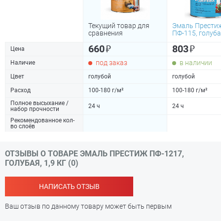
Текущий товар для
Эмаль Прести
сравнения
ПФ-115, голубая
₽
₽
660
803
Цена
под заказ
в наличии
Наличие
Цвет
голубой
голубой
Расход
100-180 г/м²
100-180 г/м²
Полное высыхание /
24 ч
24 ч
набор прочности
Рекомендованное кол-
во слоёв
ОТЗЫВЫ О ТОВАРЕ ЭМАЛЬ ПРЕСТИЖ ПФ-1217,
ГОЛУБАЯ, 1,9 КГ (0)
НАПИСАТЬ ОТЗЫВ
Ваш отзыв по данному товару может быть первым