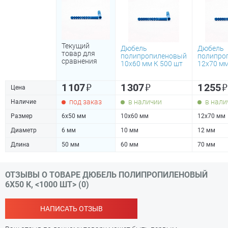
Текущий
Дюбель
Дюбель
товар для
полипропиленовый
полипро
сравнения
10х60 мм К 500 шт
12х70 мм
₽
₽
₽
1 107
1 307
1 255
Цена
под заказ
в наличии
в нали
Наличие
Размер
6х50 мм
10х60 мм
12х70 мм
Диаметр
6 мм
10 мм
12 мм
Длина
50 мм
60 мм
70 мм
ОТЗЫВЫ О ТОВАРЕ ДЮБЕЛЬ ПОЛИПРОПИЛЕНОВЫЙ
6Х50 К, <1000 ШТ> (0)
НАПИСАТЬ ОТЗЫВ