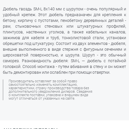
Дюбель гвоздь SM-L 8х140 мм с шурупом - очень популярный и
удобный крепеж. Этот дюбель предназначен для крепления к
бетону, кирпичу с пустотами, пенобетону деревянных деталей -
рам, стыковочных стеновых или штукатурных профилей,
плинтусов, настенных уголков, а также кабельных каналов,
зажимов для кабеля и труб, тонколистовой стали, установки
обрешетки под штукатурку. Состоит из двух элементов - дюбеля,
внешне выполненного в виде стержня с фигурным сечением и
шероховатой поверхностью, и шурупа. Шуруп - это обычный
саморез. Разновидность дюбеля: SM-L — дюбель с потайной
головкой. Способ монтажа - путем вбивания в стену и он может
быть демонтирован или ослаблен при помощи отвертки.
Производитель оставляет за собой право
самостоятельно изменять комплектацию,
характеристики, страну производства товара без
дополнительного уведомления дилеров. Сведения
о комплекте поставки, упаковке и внешнем виде
могут отличаться от указанных на сайте.