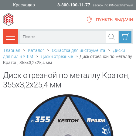
Краснодар
8-800-100-11-77
звонок по РФ бесплатный
ПУНКТЫ ВЫДАЧИ
всё для
ремонта
Каталог товаров
Главная
>
Каталог
>
Оснастка для инструмента
>
Диски
для пил и УШМ
>
Диски отрезные
>
Диск отрезной по металлу
Кратон, 355x3,2x25,4 мм
Диск отрезной по металлу Кратон,
355x3,2x25,4 мм