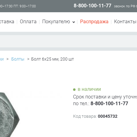
8-800-100-11-77
00–17:30 ПТ: 9:00–17:00
звонок по РФ
ставка
Оплата
Покупателю
Распродажа
Контакты
ки
>
Болты
>
Болт 6х25 мм, 200 шт
в наличии
Срок поставки и цену уточн
по тел.:
8-800-100-11-77
Код товара:
00045732