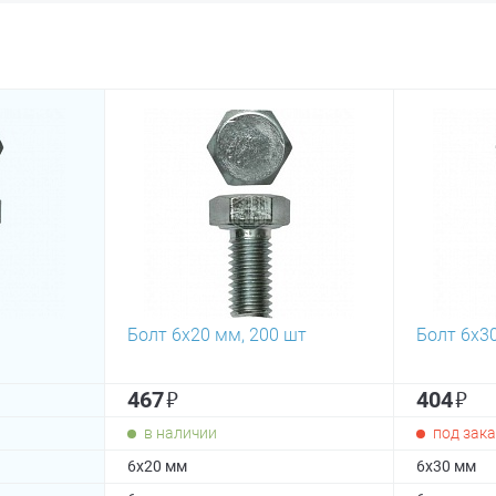
Болт 6х20 мм, 200 шт
Болт 6х3
₽
₽
467
404
в наличии
под зака
6х20 мм
6х30 мм