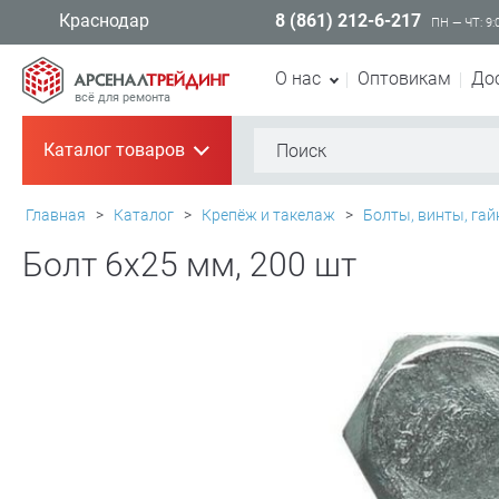
8 (861) 212-6-217
Краснодар
ПН — ЧТ: 9:
О нас
Оптовикам
До
всё для ремонта
Каталог товаров
+
Главная
>
Каталог
>
Крепёж и такелаж
>
Болты, винты, гай
Болт 6х25 мм, 200 шт