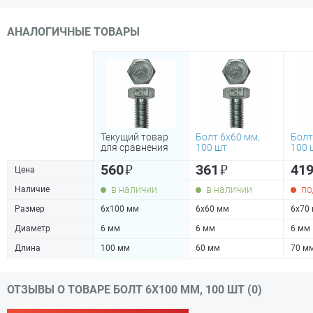
АНАЛОГИЧНЫЕ ТОВАРЫ
Текущий товар
Болт 6х60 мм,
Болт
для сравнения
100 шт
100 
₽
₽
560
361
41
Цена
в наличии
в наличии
по
Наличие
Размер
6х100 мм
6х60 мм
6х70
Диаметр
6 мм
6 мм
6 мм
Длина
100 мм
60 мм
70 м
ОТЗЫВЫ О ТОВАРЕ БОЛТ 6Х100 ММ, 100 ШТ (0)