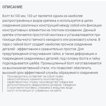
ОПИСАНИЕ
Болт 6х100 мм, 100 шт является одним из наиболее
распространённых видов крепежа и используется в целях
соединения различных конструкций между собой или фиксации
конструктивных элементом на плотном основании. Данный
крепёж отличается простотой монтажа и устанавливается при
помощи обычного гаечного накидного или рожкового ключа. В
паре с гайкой болт создаёт наиболее прочное соединение
деталей - эффективное и сравнительно простое. Для
предупреждения откручивания гайки, а также деформации и
повреждения соединяемых деталей, под головку болта и гайку
подкладывается шайба. Промышленный болт изготавливается
из высококачественной стали, что позволяет обеспечить
высокий срок эффективной службы образуемого соединения.
Производитель оставляет за собой право
самостоятельно изменять комплектацию,
характеристики, страну производства товара без
дополнительного уведомления дилеров. Сведения
о комплекте поставки, упаковке и внешнем виде
могут отличаться от указанных на сайте.