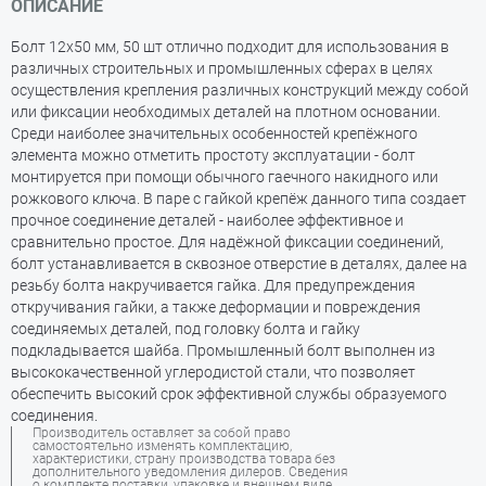
ОПИСАНИЕ
Болт 12х50 мм, 50 шт отлично подходит для использования в
различных строительных и промышленных сферах в целях
осуществления крепления различных конструкций между собой
или фиксации необходимых деталей на плотном основании.
Среди наиболее значительных особенностей крепёжного
элемента можно отметить простоту эксплуатации - болт
монтируется при помощи обычного гаечного накидного или
рожкового ключа. В паре с гайкой крепёж данного типа создает
прочное соединение деталей - наиболее эффективное и
сравнительно простое. Для надёжной фиксации соединений,
болт устанавливается в сквозное отверстие в деталях, далее на
резьбу болта накручивается гайка. Для предупреждения
откручивания гайки, а также деформации и повреждения
соединяемых деталей, под головку болта и гайку
подкладывается шайба. Промышленный болт выполнен из
высококачественной углеродистой стали, что позволяет
обеспечить высокий срок эффективной службы образуемого
соединения.
Производитель оставляет за собой право
самостоятельно изменять комплектацию,
характеристики, страну производства товара без
дополнительного уведомления дилеров. Сведения
о комплекте поставки, упаковке и внешнем виде