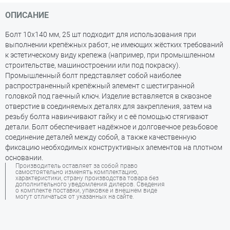
ОПИСАНИЕ
Болт 10х140 мм, 25 шт подходит для использования при
выполнении крепёжных работ, не имеющих жёстких требований
к эстетическому виду крепежа (например, при промышленном
строительстве, машиностроении или под покраску).
Промышленный болт представляет собой наиболее
распространенный крепёжный элемент с шестигранной
головкой под гаечный ключ. Изделие вставляется в сквозное
отверстие в соединяемых деталях для закрепления, затем на
резьбу болта навинчивают гайку и с её помощью стягивают
детали. Болт обеспечивает надёжное и долговечное резьбовое
соединение деталей между собой, а также качественную
фиксацию необходимых конструктивных элементов на плотном
основании.
Производитель оставляет за собой право
самостоятельно изменять комплектацию,
характеристики, страну производства товара без
дополнительного уведомления дилеров. Сведения
о комплекте поставки, упаковке и внешнем виде
могут отличаться от указанных на сайте.