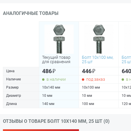
АНАЛОГИЧНЫЕ ТОВАРЫ
Текущий товар
Болт 10х100 мм,
Болт
для сравнения
25 шт
25 ш
₽
₽
486
446
64
Цена
в наличии
под заказ
в 
Наличие
Размер
10х140 мм
10х100 мм
10х1
Диаметр
10 мм
10 мм
10 м
Длина
140 мм
100 мм
120 
ОТЗЫВЫ О ТОВАРЕ БОЛТ 10Х140 ММ, 25 ШТ (0)