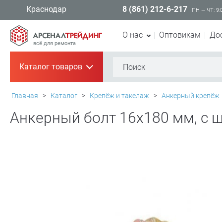
8 (861) 212-6-217
Краснодар
ПН — ЧТ: 9:
О нас
Оптовикам
До
всё для ремонта
Каталог товаров
+
Главная
>
Каталог
>
Крепёж и такелаж
>
Анкерный крепёж
Анкерный болт 16х180 мм, с ш