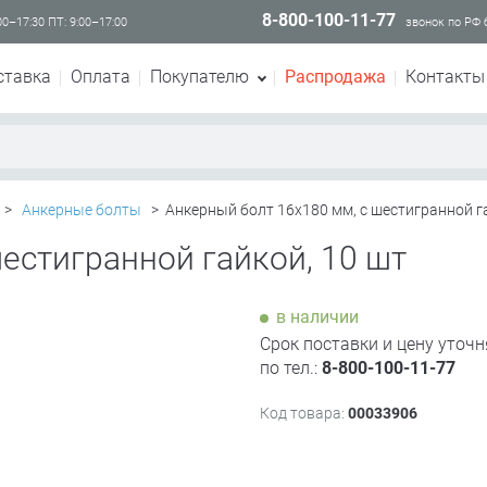
8-800-100-11-77
00–17:30 ПТ: 9:00–17:00
звонок по РФ
ставка
Оплата
Покупателю
Распродажа
Контакты
>
Анкерные болты
>
Анкерный болт 16х180 мм, с шестигранной га
естигранной гайкой, 10 шт
в наличии
Срок поставки и цену уточн
по тел.:
8-800-100-11-77
Код товара:
00033906