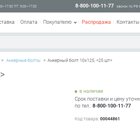
8-800-100-11-77
00–17:30 ПТ: 9:00–17:00
звонок по РФ
ставка
Оплата
Покупателю
Распродажа
Контакты
>
Анкерные болты
>
Анкерный болт 10х125, <25 шт>
т>
в наличии
Срок поставки и цену уточн
по тел.:
8-800-100-11-77
Код товара:
00044861