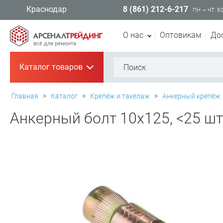
8 (861) 212-6-217
Краснодар
ПН — ЧТ: 9:
О нас
Оптовикам
До
всё для ремонта
Каталог товаров
+
Главная
>
Каталог
>
Крепёж и такелаж
>
Анкерный крепёж
Анкерный болт 10х125, <25 ш