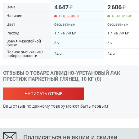
₽
₽
4 647
2 606
Цена
под заказ
в наличии
Наличие
Цвет
бесцветный
бесцветный
Расход
1 л на 7-9 м²
1 л на 7-9 м²
Время межслойной
6 ч
6 ч
сушки
Полное высыхание /
24 ч
24 ч
набор прочности
ОТЗЫВЫ О ТОВАРЕ АЛКИДНО-УРЕТАНОВЫЙ ЛАК
ПРЕСТИЖ ПАРКЕТНЫЙ ГЛЯНЕЦ, 10 КГ (0)
НАПИСАТЬ ОТЗЫВ
Ваш отзыв по данному товару может быть первым
Подписаться на акции и скидки