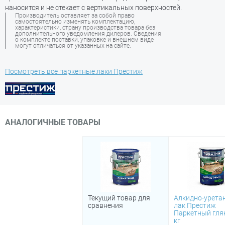
наносится и не стекает с вертикальных поверхностей.
Производитель оставляет за собой право
самостоятельно изменять комплектацию,
характеристики, страну производства товара без
дополнительного уведомления дилеров. Сведения
о комплекте поставки, упаковке и внешнем виде
могут отличаться от указанных на сайте.
Посмотреть все паркетные лаки Престиж
АНАЛОГИЧНЫЕ ТОВАРЫ
Текущий товар для
Алкидно-урета
сравнения
лак Престиж
Паркетный глян
кг