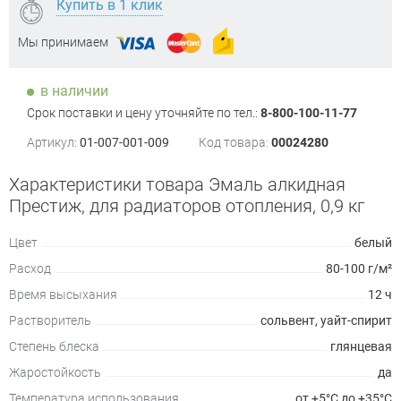
Купить в 1 клик
Мы принимаем
в наличии
Срок поставки и цену уточняйте по тел.:
8-800-100-11-77
Артикул:
01-007-001-009
Код товара:
00024280
Характеристики товара Эмаль алкидная
Престиж, для радиаторов отопления, 0,9 кг
Цвет
белый
Расход
80-100 г/м²
Время высыхания
12 ч
Растворитель
сольвент, уайт-спирит
Степень блеска
глянцевая
Жаростойкость
да
Температура использования
от +5°С до +35°С