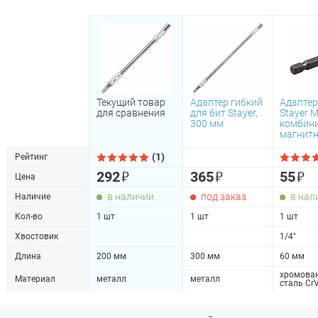
Текущий товар
Адаптер гибкий
Адаптер
для сравнения
для бит Stayer,
Stayer M
300 мм
комбин
магнитн
(1)
Рейтинг
₽
₽
₽
292
365
55
Цена
в наличии
под заказ
в нал
Наличие
Кол-во
1 шт
1 шт
1 шт
Хвостовик
1/4"
Длина
200 мм
300 мм
60 мм
хромова
Материал
металл
металл
сталь Cr