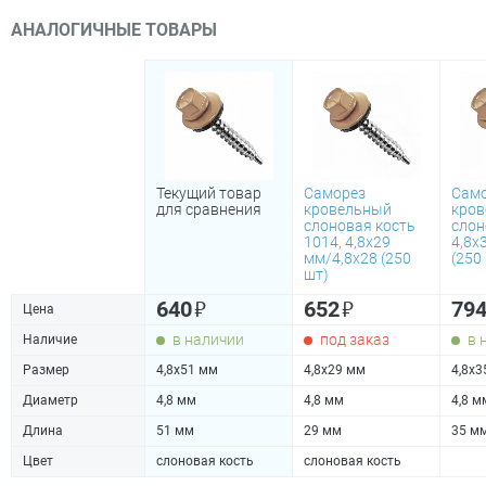
АНАЛОГИЧНЫЕ ТОВАРЫ
Текущий товар
Саморез
Сам
для сравнения
кровельный
кров
слоновая кость
слон
1014, 4,8х29
4,8х
мм/4,8х28 (250
(250
шт)
₽
₽
640
652
79
Цена
в наличии
под заказ
в 
Наличие
Размер
4,8х51 мм
4,8х29 мм
4,8х3
Диаметр
4,8 мм
4,8 мм
4,8 м
Длина
51 мм
29 мм
35 м
Цвет
слоновая кость
слоновая кость