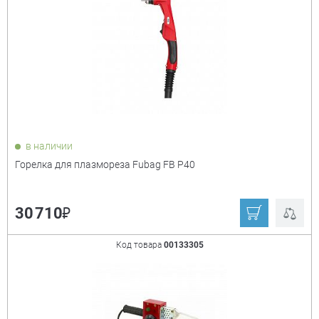
Сибин
Fubag
Зубр
Кратон
Ещё
Россия
Сибртех
Мощность
+
в наличии
Горелка для плазмореза Fubag FB P40
₽
30 710
Код товара
00133305