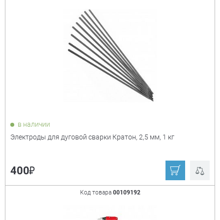
Сорт. по:
Цене
Популярности
Цена:
+
₽
Показать только
в наличии
товары в наличии
Электроды для дуговой сварки Кратон, 2,5 мм, 1 кг
Производитель:
+
₽
400
Derzhi
Denzel
Код товара
00109192
Gigant
Hyundai
KRONWERK
KUMATOOLS