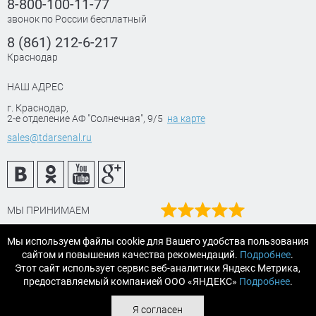
8-800-100-11-77
звонок по России бесплатный
8 (861) 212-6-217
Краснодар
НАШ АДРЕС
г. Краснодар
,
2-е отделение АФ "Солнечная", 9/5
на карте
sales@tdarsenal.ru
МЫ ПРИНИМАЕМ
Наш рейтинг
Мы используем файлы cookie для Вашего удобства пользования
на Яндекс маркет
сайтом и повышения качества рекомендаций.
Подробнее
.
Читайте отзывы
Этот сайт использует сервис веб-аналитики Яндекс Метрика,
предоставляемый компанией ООО «ЯНДЕКС»
Подробнее
.
© 2007-2026 «АРСЕНАЛТРЕЙДИНГ Краснодар» строительные и
Я согласен
отделочные материалы.