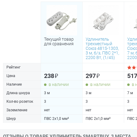
Текущий товар
Удлинитель
Удли
для сравнения
трехместный
трех
Союз 481S-1303,
Союз
3 м, б/з, ПВС 2*1,
7 м, 
2200 Вт, (1/45)
2200
Рейтинг
₽
₽
238
297
51
Цена
в наличии
в наличии
в 
Наличие
Длина шнура
3 м
3 м
7 м
Кол-во розеток
3
3
3
Заземление
нет
нет
нет
Шнур
ПВС 2х1,0 мм²
ПВС 2х1,0 мм²
ПВС 2
ОТЗЫВЫ О ТОВАРЕ УДЛИНИТЕЛЬ SMARTBUY, 3 МЕСТА,