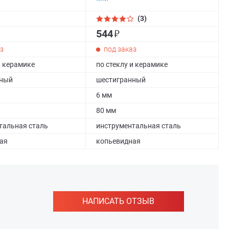
(3)
₽
544
з
под заказ
и керамике
по стеклу и керамике
нный
шестигранный
6 мм
80 мм
тальная сталь
инструментальная сталь
ая
копьевидная
НАПИСАТЬ ОТЗЫВ