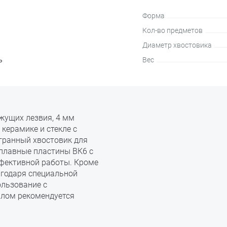
Форма
Кол-во предметов
Диаметр хвостовика
ь
Вес
ежущих лезвия, 4 мм
 керамике и стекле с
гранный хвостовик для
сплавные пластины ВК6 с
ективной работы. Кроме
агодаря специальной
ользование с
рлом рекомендуется