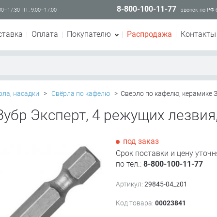
8-800-100-11-77
00–17:30 ПТ: 9:00–17:00
звонок по РФ
ставка
Оплата
Покупателю
Распродажа
Контакты
рла, насадки
>
Свёрла по кафелю
>
Сверло по кафелю, керамике З
убр Эксперт, 4 режущих лезвия
под заказ
Срок поставки и цену уточн
по тел.:
8-800-100-11-77
Артикул:
29845-04_z01
Код товара:
00023841