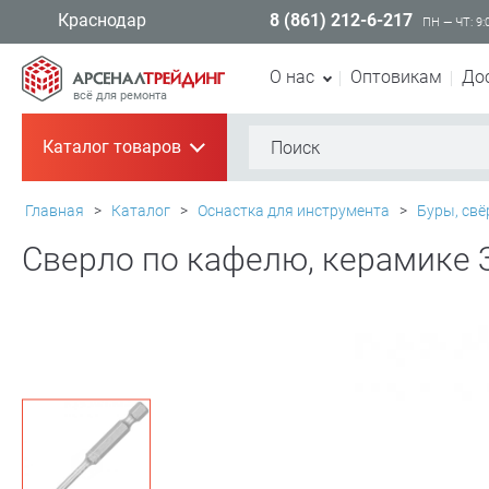
8 (861) 212-6-217
Краснодар
ПН — ЧТ: 9:
О нас
Оптовикам
До
всё для ремонта
Каталог товаров
+
Главная
>
Каталог
>
Оснастка для инструмента
>
Буры, свё
Сверло по кафелю, керамике З