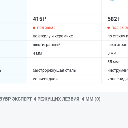
₽
₽
415
582
под заказ
под зака
по стеклу и керамике
по стеклу 
шестигранный
шестигра
4 мм
8 мм
85 мм
ь
быстрорежущая сталь
инструмен
копьевидная
копьевидн
УБР ЭКСПЕРТ, 4 РЕЖУЩИХ ЛЕЗВИЯ, 4 ММ (0)