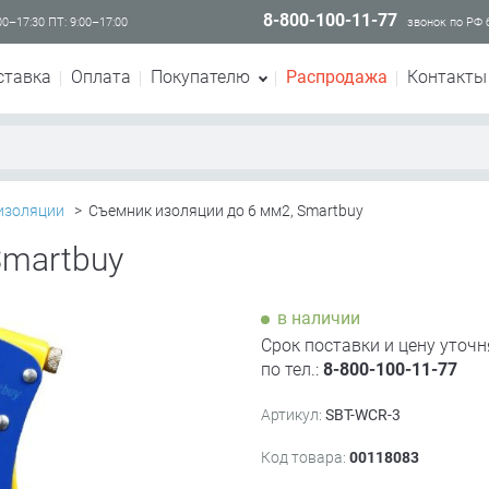
8-800-100-11-77
00–17:30 ПТ: 9:00–17:00
звонок по РФ
ставка
Оплата
Покупателю
Распродажа
Контакты
изоляции
>
Съемник изоляции до 6 мм2, Smartbuy
Smartbuy
в наличии
Срок поставки и цену уточн
по тел.:
8-800-100-11-77
Артикул:
SBT-WCR-3
Код товара:
00118083