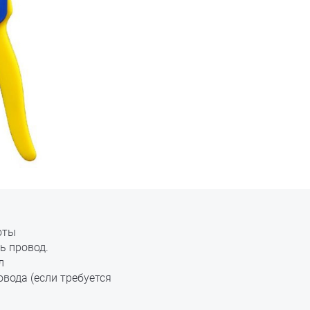
оты
ь провод.
л
вода (если требуется