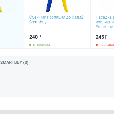
Съемник изоляции до 6 мм2,
Насадка 
Smartbuy
изоляции,
Smartbuy
₽
₽
240
245
в наличии
под зака
SMARTBUY (0)