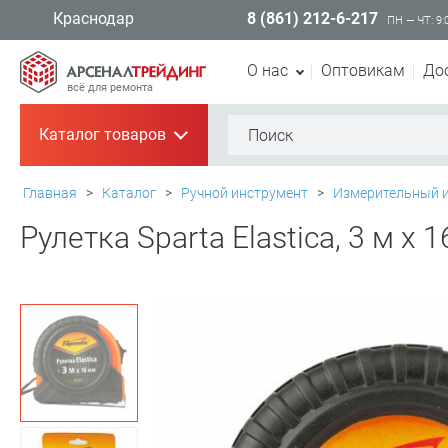
8 (861) 212-6-217
Краснодар
ПН — ЧТ: 9:
О нас
Оптовикам
До
всё для ремонта
Каталог товаров
+
Главная
>
Каталог
>
Ручной инструмент
>
Измерительный 
Рулетка Sparta Elastica, 3 м х 