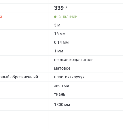
₽
339
з
в наличии
3 м
16 мм
0,14 мм
1 мм
нержавеющая сталь
матовое
овый обрезиненный
пластик/каучук
желтый
ткань
1300 мм