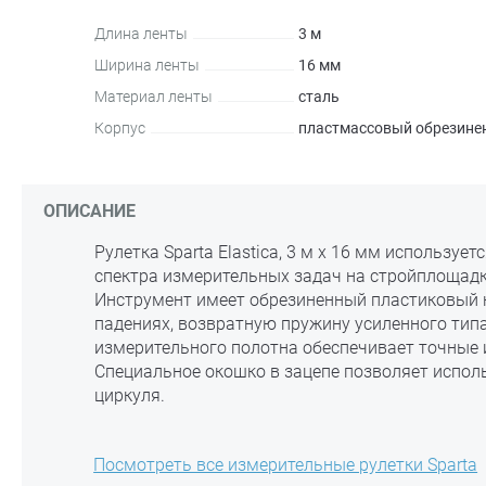
Длина ленты
3 м
Ширина ленты
16 мм
Материал ленты
сталь
Корпус
пластмассовый обрезине
ОПИСАНИЕ
Рулетка Sparta Elastica, 3 м х 16 мм используе
спектра измерительных задач на стройплощадке
Инструмент имеет обрезиненный пластиковый 
падениях, возвратную пружину усиленного тип
измерительного полотна обеспечивает точные 
Специальное окошко в зацепе позволяет исполь
циркуля.
Посмотреть все измерительные рулетки Sparta