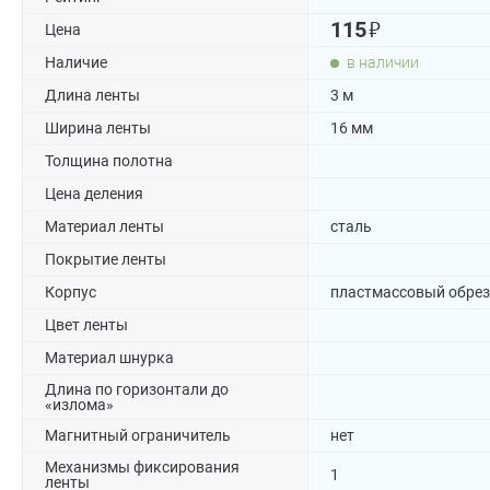
₽
115
Цена
Наличие
в наличии
Длина ленты
3 м
Ширина ленты
16 мм
Толщина полотна
Цена деления
Материал ленты
сталь
Покрытие ленты
Корпус
пластмассовый обре
Цвет ленты
Материал шнурка
Длина по горизонтали до
«излома»
Магнитный ограничитель
нет
Механизмы фиксирования
1
ленты