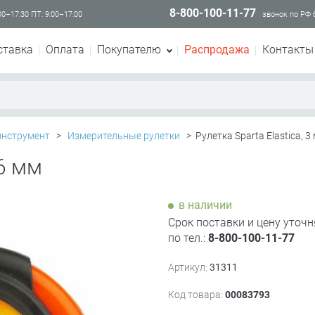
8-800-100-11-77
00–17:30 ПТ: 9:00–17:00
звонок по РФ
ставка
Оплата
Покупателю
Распродажа
Контакты
инструмент
>
Измерительные рулетки
>
Рулетка Sparta Elastica, 3
16 мм
в наличии
Срок поставки и цену уточн
по тел.:
8-800-100-11-77
Артикул:
31311
Код товара:
00083793