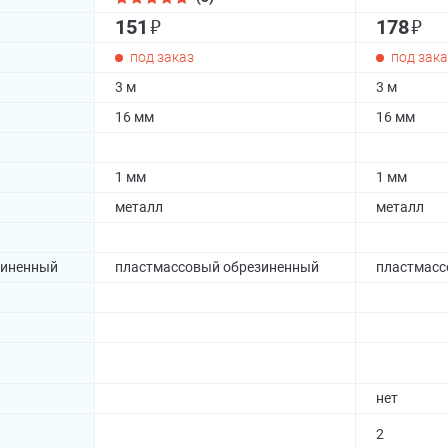
₽
₽
151
178
под заказ
под зака
3 м
3 м
16 мм
16 мм
1 мм
1 мм
металл
металл
зиненный
пластмассовый обрезиненный
пластмасс
нет
2