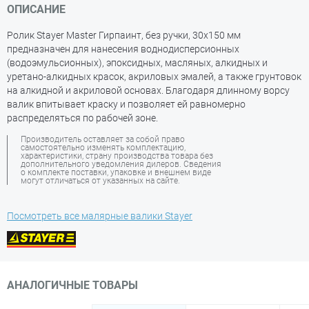
ОПИСАНИЕ
Ролик Stayer Master Гирпаинт, без ручки, 30х150 мм
предназначен для нанесения воднодисперсионных
(водоэмульсионных), эпоксидных, масляных, алкидных и
уретано-алкидных красок, акриловых эмалей, а также грунтовок
на алкидной и акриловой основах. Благодаря длинному ворсу
валик впитывает краску и позволяет ей равномерно
распределяться по рабочей зоне.
Производитель оставляет за собой право
самостоятельно изменять комплектацию,
характеристики, страну производства товара без
дополнительного уведомления дилеров. Сведения
о комплекте поставки, упаковке и внешнем виде
могут отличаться от указанных на сайте.
Посмотреть все малярные валики Stayer
АНАЛОГИЧНЫЕ ТОВАРЫ