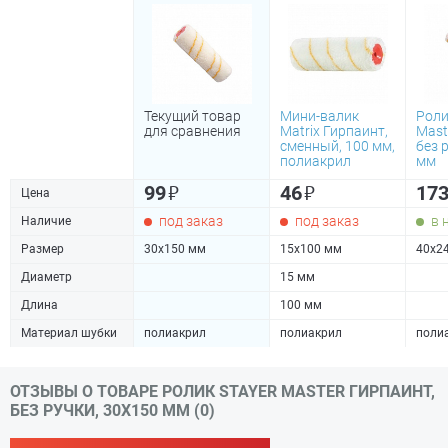
Текущий товар
Мини-валик
Роли
для сравнения
Matrix Гирпаинт,
Mast
сменный, 100 мм,
без 
полиакрил
мм
₽
₽
99
46
17
Цена
под заказ
под заказ
в 
Наличие
Размер
30х150 мм
15х100 мм
40х2
Диаметр
15 мм
Длина
100 мм
Материал шубки
полиакрил
полиакрил
поли
ОТЗЫВЫ О ТОВАРЕ РОЛИК STAYER MASTER ГИРПАИНТ,
БЕЗ РУЧКИ, 30Х150 ММ (0)