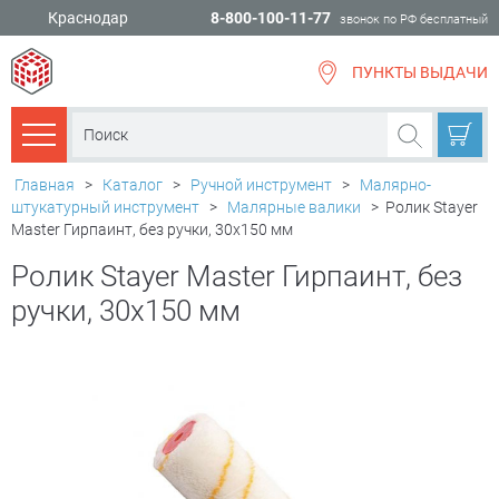
Краснодар
8-800-100-11-77
звонок по РФ бесплатный
ПУНКТЫ ВЫДАЧИ
всё для
ремонта
Каталог товаров
Главная
>
Каталог
>
Ручной инструмент
>
Малярно-
штукатурный инструмент
>
Малярные валики
>
Ролик Stayer
Master Гирпаинт, без ручки, 30х150 мм
Ролик Stayer Master Гирпаинт, без
ручки, 30х150 мм