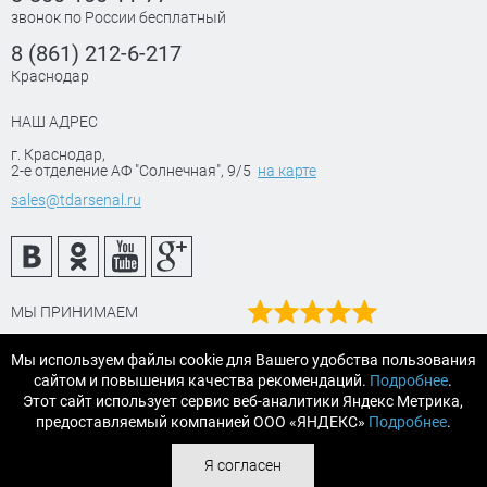
звонок по России бесплатный
8 (861) 212-6-217
Краснодар
НАШ АДРЕС
г. Краснодар
,
2-е отделение АФ "Солнечная", 9/5
на карте
sales@tdarsenal.ru
МЫ ПРИНИМАЕМ
Наш рейтинг
Мы используем файлы cookie для Вашего удобства пользования
на Яндекс маркет
сайтом и повышения качества рекомендаций.
Подробнее
.
Читайте отзывы
Этот сайт использует сервис веб-аналитики Яндекс Метрика,
предоставляемый компанией ООО «ЯНДЕКС»
Подробнее
.
© 2007-2026 «АРСЕНАЛТРЕЙДИНГ Краснодар» строительные и
Я согласен
отделочные материалы.