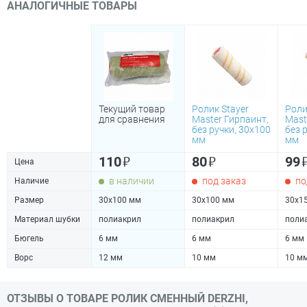
АНАЛОГИЧНЫЕ ТОВАРЫ
Текущий товар
Ролик Stayer
Роли
для сравнения
Master Гирпаинт,
Mast
без ручки, 30х100
без 
мм
мм
₽
₽
110
80
99
Цена
в наличии
под заказ
по
Наличие
Размер
30х100 мм
30х100 мм
30х1
Материал шубки
полиакрил
полиакрил
поли
Бюгель
6 мм
6 мм
6 мм
Ворс
12 мм
10 мм
10 м
ОТЗЫВЫ О ТОВАРЕ РОЛИК СМЕННЫЙ DERZHI,