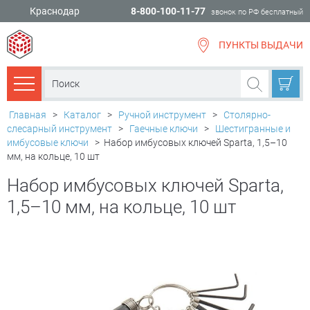
Краснодар
8-800-100-11-77
звонок по РФ бесплатный
ПУНКТЫ ВЫДАЧИ
всё для
ремонта
Каталог товаров
Главная
>
Каталог
>
Ручной инструмент
>
Столярно-
слесарный инструмент
>
Гаечные ключи
>
Шестигранные и
имбусовые ключи
>
Набор имбусовых ключей Sparta, 1,5–10
мм, на кольце, 10 шт
Набор имбусовых ключей Sparta,
1,5–10 мм, на кольце, 10 шт