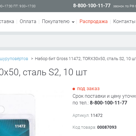
8-800-100-11-77
00–17:30 ПТ: 9:00–17:00
звонок по РФ
ставка
Оплата
Покупателю
Распродажа
Контакты
 шуруповёртов
>
Набор бит Gross 11472, TORX30х50, сталь S2, 10 ш
х50, сталь S2, 10 шт
под заказ
Срок поставки и цену уточн
по тел.:
8-800-100-11-77
Артикул:
11472
Код товара:
00087093