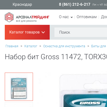
8 (861) 212-6-217
Краснодар
ПН — ЧТ: 9:
О нас
Оптовикам
До
всё для ремонта
Каталог товаров
+
Главная
>
Каталог
>
Оснастка для инструмента
>
Биты для
Набор бит Gross 11472, TORX30