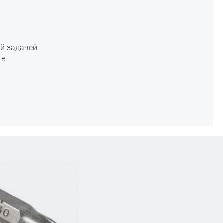
ей задачей
 в