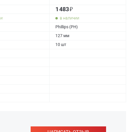
₽
1 483
ии
в наличии
Phillips (PH)
127 мм
10 шт