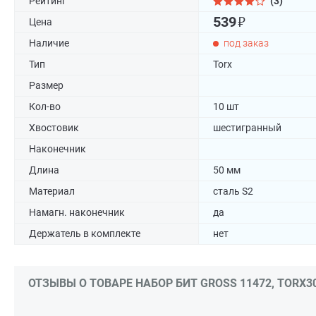
Рейтинг
(3)
₽
539
Цена
Наличие
под заказ
Тип
Torx
Размер
Кол-во
10 шт
Хвостовик
шестигранный
Наконечник
Длина
50 мм
Материал
сталь S2
Намагн. наконечник
да
Держатель в комплекте
нет
ОТЗЫВЫ О ТОВАРЕ НАБОР БИТ GROSS 11472, TORX30Х