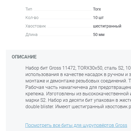
Тип
Torx
Кол-во
10 шт
Хвостовик
шестигранный
Длина
50 мм
ОПИСАНИЕ
Набор бит Gross 11472, TORX30х50, сталь S2, 1
использования в качестве насадок в ручном и 
монтаже и демонтаже резьбовых соединений. Тв
Рабочая часть намагничена для предотвращен
крепежа. Изготовлены из высококачественной 
марки S2. Набор из десяти бит упакован в жес
double blister. Имеют шестигранный хвостовик 
Посмотреть все биты для шуруповёртов Gross