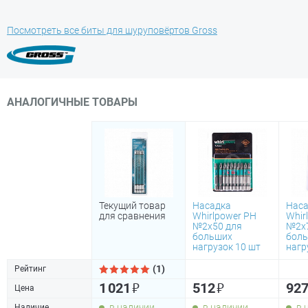
Посмотреть все биты для шуруповёртов Gross
АНАЛОГИЧНЫЕ ТОВАРЫ
Текущий товар
Насадка
Наса
для сравнения
Whirlpower PН
Whir
№2х50 для
№2х7
больших
бол
нагрузок 10 шт
нагр
(1)
Рейтинг
₽
₽
1 021
512
92
Цена
в наличии
в наличии
в 
Наличие