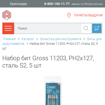
Краснодар
8-800-100-11-77
звонок по РФ бесплатный
ПУНКТЫ ВЫДАЧИ
всё для
ремонта
Каталог товаров
Главная
>
Каталог
>
Оснастка для инструмента
>
Биты для
шуруповёртов
>
Набор бит Gross 11203, PH2х127, сталь S2, 5
шт
Набор бит Gross 11203, PH2х127,
сталь S2, 5 шт