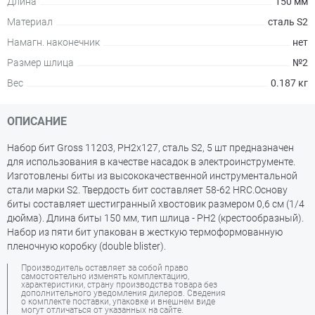
Длина
150 мм
Материал
сталь S2
Намагн. наконечник
нет
Размер шлица
№2
Вес
0.187 кг
ОПИСАНИЕ
Набор бит Gross 11203, PH2х127, сталь S2, 5 шт предназначен
для использования в качестве насадок в электроинструменте.
Изготовлены биты из высококачественной инструментальной
стали марки S2. Твердость бит составляет 58-62 HRС.Основу
биты составляет шестигранный хвостовик размером 0,6 см (1/4
дюйма). Длина биты 150 мм, тип шлица - PH2 (крестообразный).
Набор из пяти бит упакован в жесткую термоформованную
пленочную коробку (double blister).
Производитель оставляет за собой право
самостоятельно изменять комплектацию,
характеристики, страну производства товара без
дополнительного уведомления дилеров. Сведения
о комплекте поставки, упаковке и внешнем виде
могут отличаться от указанных на сайте.