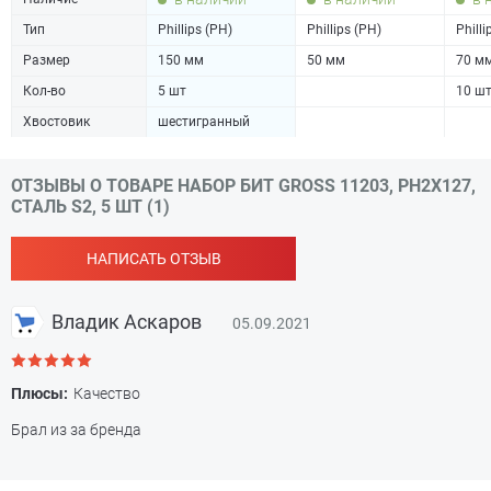
Тип
Phillips (PH)
Phillips (PH)
Philli
Размер
150 мм
50 мм
70 м
Кол-во
5 шт
10 ш
Хвостовик
шестигранный
ОТЗЫВЫ О ТОВАРЕ НАБОР БИТ GROSS 11203, PH2Х127,
СТАЛЬ S2, 5 ШТ (1)
НАПИСАТЬ ОТЗЫВ
Владик Аскаров
05.09.2021
Плюсы:
Качество
Брал из за бренда