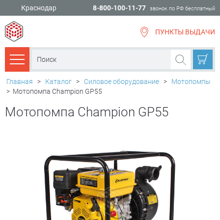
Краснодар
8-800-100-11-77
звонок по РФ бесплатный
ПУНКТЫ ВЫДАЧИ
всё для
ремонта
Каталог товаров
Главная
>
Каталог
>
Силовое оборудование
>
Мотопомпы
>
Мотопомпа Champion GP55
Мотопомпа Champion GP55