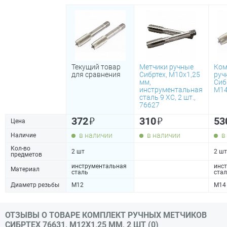
Текущий товар
Метчики ручные
Ком
для сравнения
Сибртех, М10х1,25
руч
мм,
Сиб
инструментальная
М14
сталь 9 XC, 2 шт.,
76627
₽
₽
372
310
53
Цена
в наличии
в наличии
в
Наличие
Кол-во
2 шт
2 шт
предметов
инструментальная
инс
Материал
сталь
ста
Диаметр резьбы
М12
М14
ОТЗЫВЫ О ТОВАРЕ КОМПЛЕКТ РУЧНЫХ МЕТЧИКОВ
СИБРТЕХ 76631, М12Х1,25 ММ, 2 ШТ (0)