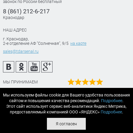
звонок по России бесплатный
8 (861) 212-6-217
Краснодар
НАШ АДРЕС
г. Краснодар
,
2-е отделение АФ "Солнечная", 9/5
на карте
sales@tdarsenal.ru
МЫ ПРИНИМАЕМ
Наш рейтинг
Мы используем файлы cookie для Вашего удобства пользования
на Яндекс маркет
сайтом и повышения качества рекомендаций.
Подробнее
.
Читайте отзывы
Этот сайт использует сервис веб-аналитики Яндекс Метрика,
предоставляемый компанией ООО «ЯНДЕКС»
Подробнее
.
© 2007-2026 «АРСЕНАЛТРЕЙДИНГ Краснодар» строительные и
Я согласен
отделочные материалы.