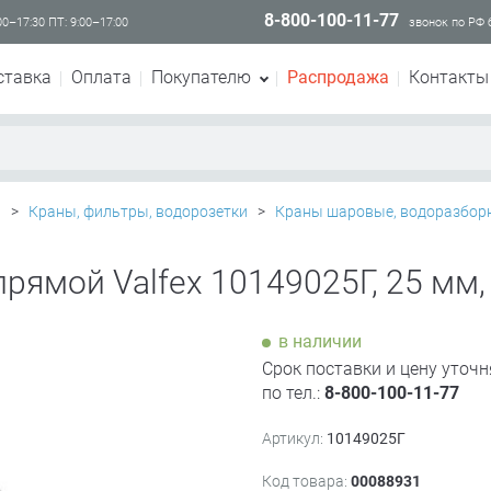
8-800-100-11-77
00–17:30 ПТ: 9:00–17:00
звонок по РФ
ставка
Оплата
Покупателю
Распродажа
Контакты
и
>
Краны, фильтры, водорозетки
>
Краны шаровые, водоразбор
рямой Valfex 10149025Г, 25 мм, 
в наличии
Срок поставки и цену уточн
по тел.:
8-800-100-11-77
Артикул:
10149025Г
Код товара:
00088931