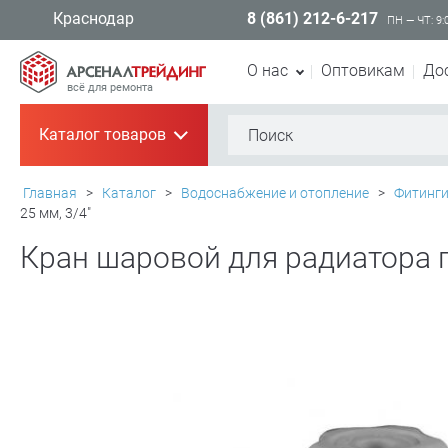
8 (861) 212-6-217
Краснодар
ПН — ЧТ: 9:
О нас
Оптовикам
До
всё для ремонта
Каталог товаров
+
Главная
>
Каталог
>
Водоснабжение и отопление
>
Фитинг
25 мм, 3/4"
Кран шаровой для радиатора п