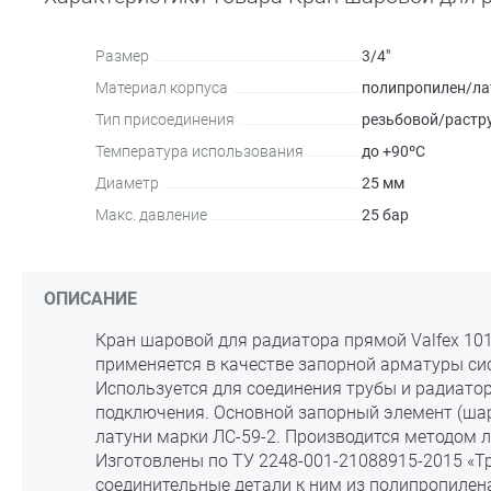
Размер
3/4"
Материал корпуса
полипропилен/ла
Тип присоединения
резьбовой/растр
Температура использования
до +90ºC
Диаметр
25 мм
Макс. давление
25 бар
ОПИСАНИЕ
Кран шаровой для радиатора прямой Valfex 1014
применяется в качестве запорной арматуры си
Используется для соединения трубы и радиато
подключения. Основной запорный элемент (шар
латуни марки ЛС-59-2. Производится методом л
Изготовлены по ТУ 2248-001-21088915-2015 «Т
соединительные детали к ним из полипропилен