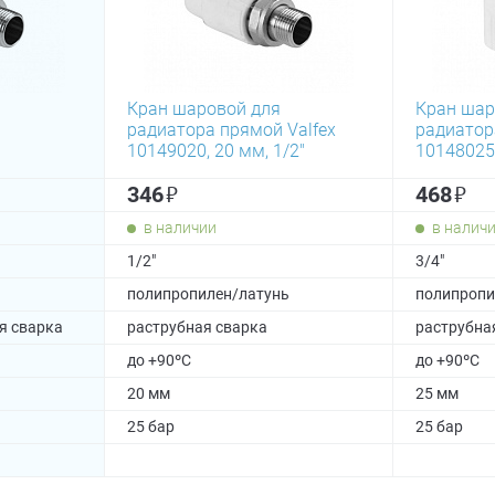
Кран шаровой для
Кран шар
радиатора прямой Valfex
радиатора
10149020, 20 мм, 1/2"
10148025,
₽
₽
346
468
в наличии
в налич
1/2"
3/4"
ь
полипропилен/латунь
полипропи
я сварка
раструбная сварка
раструбна
до +90ºC
до +90ºC
20 мм
25 мм
25 бар
25 бар