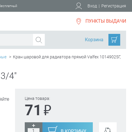
Вход
|
Регистрация
 бесплатный
ПУНКТЫ ВЫДАЧИ
Корзина
ные
>
Кран шаровой для радиатора прямой Valfex 10149025Г,
3/4"
Цена товара:
яйте
₽
71
В КОРЗИНУ