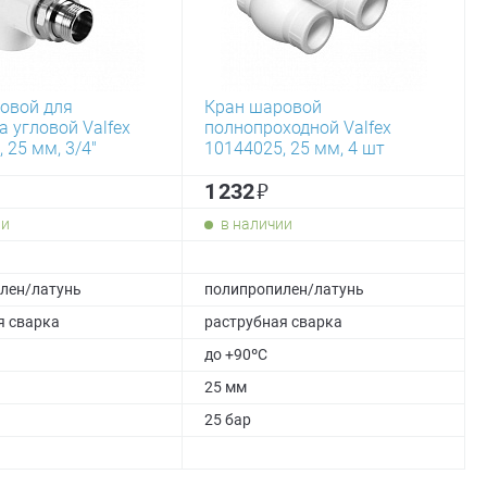
овой для
Кран шаровой
 угловой Valfex
полнопроходной Valfex
 25 мм, 3/4"
10144025, 25 мм, 4 шт
₽
1 232
ии
в наличии
лен/латунь
полипропилен/латунь
я сварка
раструбная сварка
до +90ºC
25 мм
25 бар