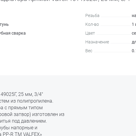
Резьба
н
тунь
Кол-во
1
убная сварка
Цвет
с
Назначение
д
Вес
0.
9025Г, 25 мм, 3/4"
стем из полипропилена.
ра с прямым типом
овой затвор) изготовлен из
итья под давлением.
рубы напорные и
а PP-R ТМ VALFEX»