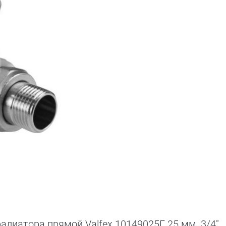
диатора прямой Valfex 10149025Г, 25 мм, 3/4"