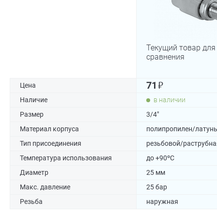
Текущий товар для
сравнения
₽
71
Цена
Наличие
в наличии
Размер
3/4"
Материал корпуса
полипропилен/латун
Тип присоединения
резьбовой/раструбна
Температура использования
до +90ºC
Диаметр
25 мм
Макс. давление
25 бар
Резьба
наружная