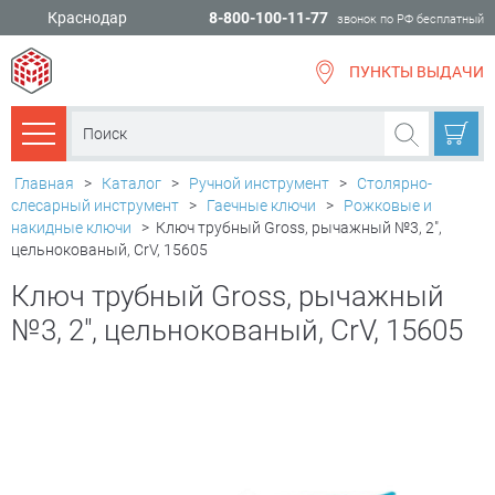
Краснодар
8-800-100-11-77
звонок по РФ бесплатный
ПУНКТЫ ВЫДАЧИ
всё для
ремонта
Каталог товаров
Главная
>
Каталог
>
Ручной инструмент
>
Столярно-
слесарный инструмент
>
Гаечные ключи
>
Рожковые и
накидные ключи
>
Ключ трубный Gross, рычажный №3, 2",
цельнокованый, CrV, 15605
Ключ трубный Gross, рычажный
№3, 2", цельнокованый, CrV, 15605