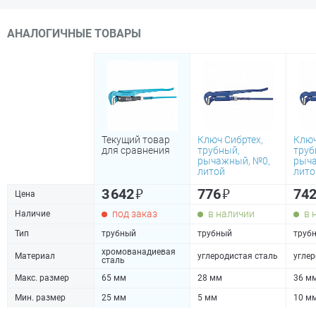
АНАЛОГИЧНЫЕ ТОВАРЫ
Текущий товар
Ключ Сибртех,
Ключ
для сравнения
трубный,
труб
рычажный, №0,
рыча
литой
лито
₽
₽
3 642
776
74
Цена
под заказ
в наличии
в 
Наличие
Тип
трубный
трубный
труб
хромованадиевая
Материал
углеродистая сталь
углер
сталь
Макс. размер
65 мм
28 мм
36 м
Мин. размер
25 мм
5 мм
10 м