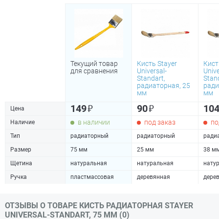
Текущий товар
Кисть Stayer
Кист
для сравнения
Universal-
Unive
Standart,
Stan
радиаторная, 25
ради
мм
мм
₽
₽
149
90
10
Цена
в наличии
под заказ
по
Наличие
Тип
радиаторный
радиаторный
ради
Размер
75 мм
25 мм
38 м
Щетина
натуральная
натуральная
нату
Ручка
пластмассовая
деревянная
дере
ОТЗЫВЫ О ТОВАРЕ КИСТЬ РАДИАТОРНАЯ STAYER
UNIVERSAL-STANDART, 75 ММ (0)