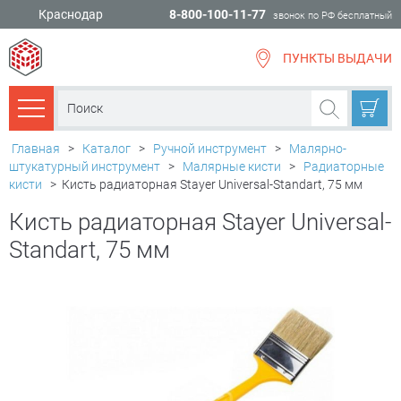
Краснодар
8-800-100-11-77
звонок по РФ бесплатный
ПУНКТЫ ВЫДАЧИ
всё для
ремонта
Каталог товаров
Главная
>
Каталог
>
Ручной инструмент
>
Малярно-
штукатурный инструмент
>
Малярные кисти
>
Радиаторные
кисти
>
Кисть радиаторная Stayer Universal-Standart, 75 мм
Кисть радиаторная Stayer Universal-
Standart, 75 мм