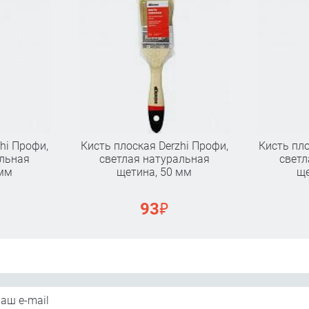
hi Профи,
Кисть плоская Derzhi Профи,
Кисть пло
альная
светлая натуральная
светл
 мм
щетина, 50 мм
ще
₽
93