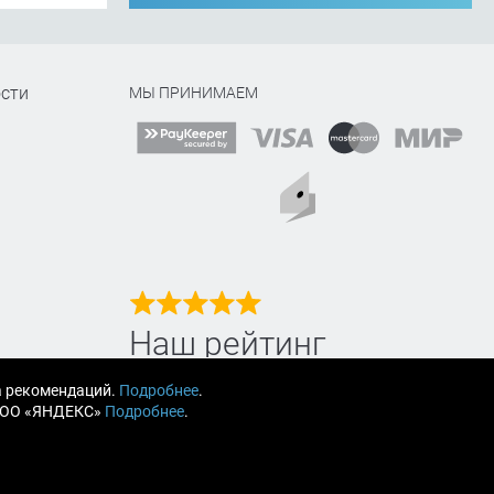
сти
МЫ ПРИНИМАЕМ
Наш рейтинг
на Яндекс маркет
а рекомендаций.
Подробнее
.
 ООО «ЯНДЕКС»
Подробнее
.
Читайте отзывы