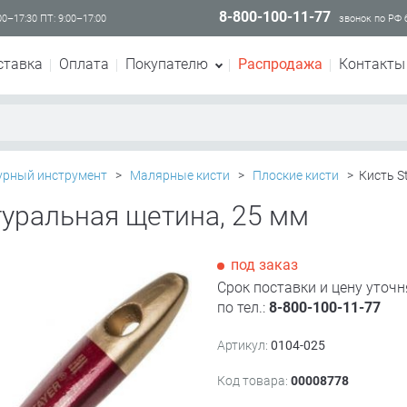
8-800-100-11-77
00–17:30 ПТ: 9:00–17:00
звонок по РФ
ставка
Оплата
Покупателю
Распродажа
Контакты
урный инструмент
>
Малярные кисти
>
Плоские кисти
>
Кисть St
натуральная щетина, 25 мм
под заказ
Срок поставки и цену уточн
по тел.:
8-800-100-11-77
Артикул:
0104-025
Код товара:
00008778