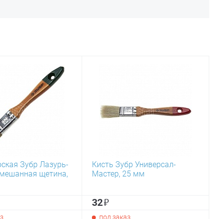
оская Зубр Лазурь-
Кисть Зубр Универсал-
смешанная щетина,
Мастер, 25 мм
₽
32
з
под заказ