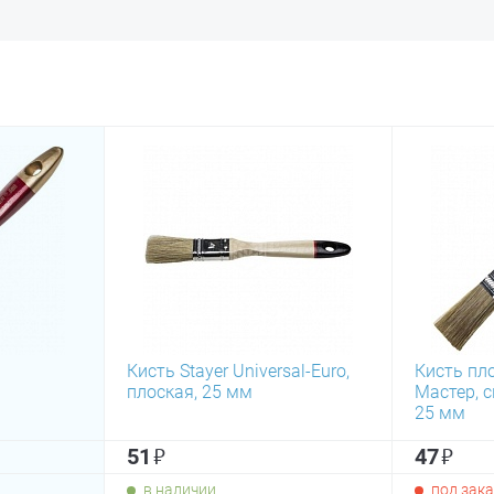
Кисть Stayer Universal-Euro,
Кисть пл
плоская, 25 мм
Мастер, 
25 мм
₽
₽
51
47
в наличии
под зака