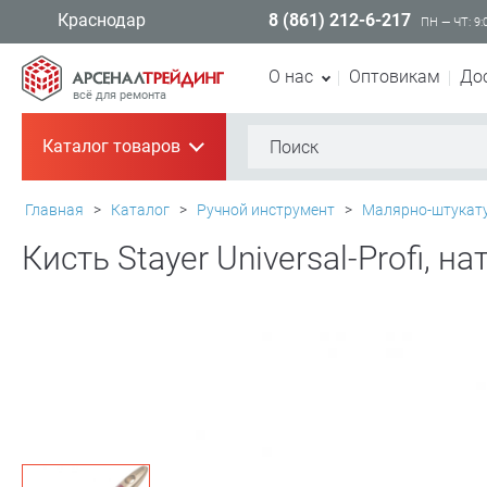
8 (861) 212-6-217
Краснодар
ПН — ЧТ: 9:
О нас
Оптовикам
До
всё для ремонта
Каталог товаров
+
Главная
>
Каталог
>
Ручной инструмент
>
Малярно-штукат
Кисть Stayer Universal-Profi, 