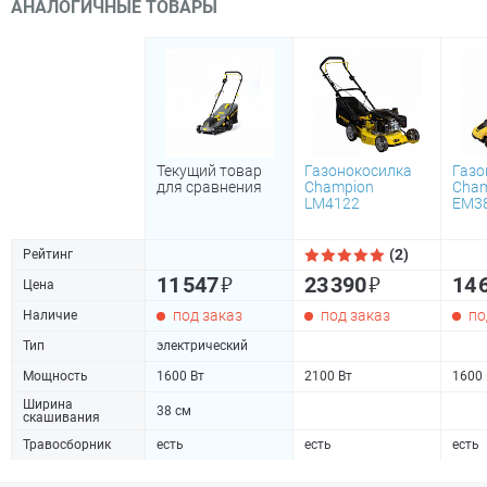
АНАЛОГИЧНЫЕ ТОВАРЫ
Текущий товар
Газонокосилка
Газо
для сравнения
Champion
Cham
LM4122
EM3
(2)
Рейтинг
₽
₽
11 547
23 390
14 
Цена
под заказ
под заказ
по
Наличие
Тип
электрический
Мощность
1600 Вт
2100 Вт
1600 
Ширина
38 см
скашивания
Травосборник
есть
есть
есть