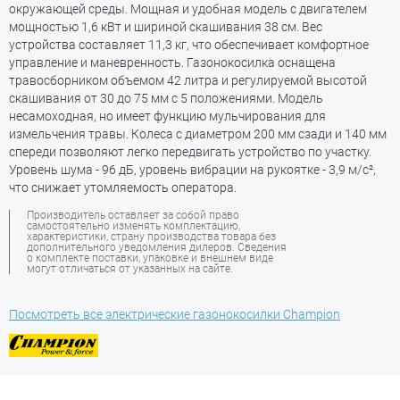
окружающей среды. Мощная и удобная модель с двигателем
мощностью 1,6 кВт и шириной скашивания 38 см. Вес
устройства составляет 11,3 кг, что обеспечивает комфортное
управление и маневренность. Газонокосилка оснащена
травосборником объемом 42 литра и регулируемой высотой
скашивания от 30 до 75 мм с 5 положениями. Модель
несамоходная, но имеет функцию мульчирования для
измельчения травы. Колеса с диаметром 200 мм сзади и 140 мм
спереди позволяют легко передвигать устройство по участку.
Уровень шума - 96 дБ, уровень вибрации на рукоятке - 3,9 м/с²,
что снижает утомляемость оператора.
Производитель оставляет за собой право
самостоятельно изменять комплектацию,
характеристики, страну производства товара без
дополнительного уведомления дилеров. Сведения
о комплекте поставки, упаковке и внешнем виде
могут отличаться от указанных на сайте.
Посмотреть все электрические газонокосилки Champion