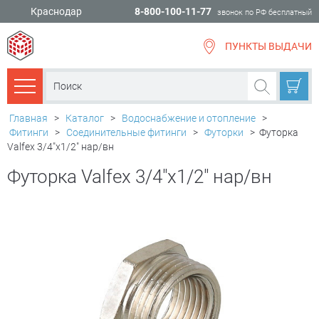
Краснодар
8-800-100-11-77
звонок по РФ бесплатный
ПУНКТЫ ВЫДАЧИ
всё для
ремонта
Каталог товаров
Главная
>
Каталог
>
Водоснабжение и отопление
>
Фитинги
>
Соединительные фитинги
>
Футорки
>
Футорка
Valfex 3/4"х1/2" нар/вн
Футорка Valfex 3/4"х1/2" нар/вн